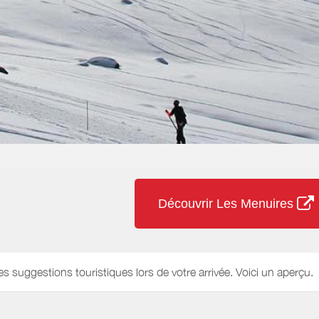
Découvrir Les Menuires
es suggestions touristiques lors de votre arrivée. Voici un aperçu.